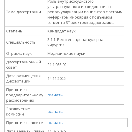
Роль внутрисосудистого
ультразвукового исследования в
Тема диссертации
реваскуляризации пациентов с острым
инфарктом миокарда с подъёмом
сегмента ST электрокардиограммы
Степень
Кандидат наук
3.1.1. Рентгенэндоваскулярная
Специальность
хирургия
Отрасль наук
Медицинские науки
Диссертационный
21.1.055.02
совет
Дата размещения
14.11.2025
диссертации
Принятие к
предварительному
скачать
рассмотрению
Заключение
скачать
комиссии
Принятие к защите
скачать
Дата защиты (план)
11.02.2026