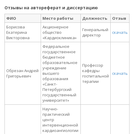
Отзывы на автореферат и диссертацию
ФИО
Место работы
Должность
Отзыв
Борисова
Акционерное
Генеральный
Екатерина
общество
скачать
директор
Викторовна
«Кардиоклиника»
Федеральное
государственное
бюджетное
образовательное
Профессор
учреждение
Обрезан Андрей
кафедры
высшего
скачать
Григорьевич
госпитальной
образования
терапии
«Санкт-
Петербургский
государственный
университет»
Научно-
практический
центр
интервенционной
кардиоангиологии