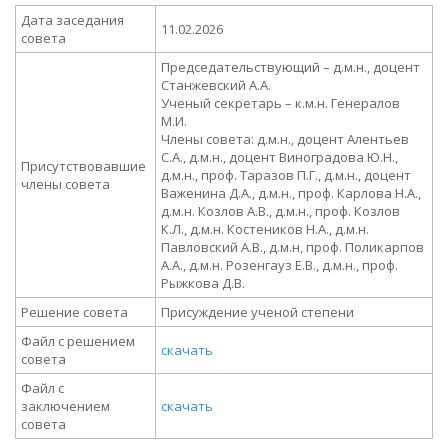
Дата заседания
11.02.2026
совета
Председательствующий – д.м.н., доцент
Станжевский А.А.
Ученый секретарь – к.м.н. Генералов
М.И.
Члены совета: д.м.н., доцент Алентьев
С.А., д.м.н., доцент Виноградова Ю.Н.,
Присутствовавшие
д.м.н., проф. Таразов П.Г., д.м.н., доцент
члены совета
Важенина Д.А., д.м.н., проф. Карлова Н.А.,
д.м.н. Козлов А.В., д.м.н., проф. Козлов
К.Л., д.м.н. Костеников Н.А., д.м.н.
Павловский А.В., д.м.н, проф. Поликарпов
А.А., д.м.н. Розенгауз Е.В., д.м.н., проф.
Рыжкова Д.В.
Решение совета
Присуждение ученой степени
Файл с решением
скачать
совета
Файл с
заключением
скачать
совета