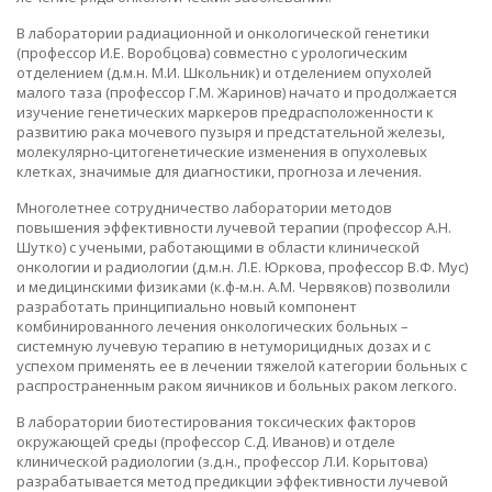
В лаборатории радиационной и онкологической генетики
(профессор И.Е. Воробцова) совместно с урологическим
отделением (д.м.н. М.И. Школьник) и отделением опухолей
малого таза (профессор Г.М. Жаринов) начато и продолжается
изучение генетических маркеров предрасположенности к
развитию рака мочевого пузыря и предстательной железы,
молекулярно-цитогенетические изменения в опухолевых
клетках, значимые для диагностики, прогноза и лечения.
Многолетнее сотрудничество лаборатории методов
повышения эффективности лучевой терапии (профессор А.Н.
Шутко) с учеными, работающими в области клинической
онкологии и радиологии (д.м.н. Л.Е. Юркова, профессор В.Ф. Мус)
и медицинскими физиками (к.ф-м.н. А.М. Червяков) позволили
разработать принципиально новый компонент
комбинированного лечения онкологических больных –
системную лучевую терапию в нетуморицидных дозах и с
успехом применять ее в лечении тяжелой категории больных с
распространенным раком яичников и больных раком легкого.
В лаборатории биотестирования токсических факторов
окружающей среды (профессор С.Д. Иванов) и отделе
клинической радиологии (з.д.н., профессор Л.И. Корытова)
разрабатывается метод предикции эффективности лучевой