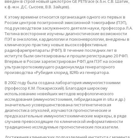
введен в строй новый циклотрон GE PETtrace (к.б.н. С.В. Шатик,
к.ф.-м.н. Д.С. Сысоев, В.В. Зайцев).
К этому времени относится организация одного из первых в
России центров позитронной эмиссионной томографии (ПЭТ),
под руководством заслуженного деятеля науки, профессора Л.А.
Тютина всесторонне изучены диагностические возможности
ПЭТ в онкологии, кардиологии и психоневрологии, внедрены в
клиническую практику новые высокоэффективные
радиофармпрепараты (РФП). В течение последних лет в
иституте были синтезированы и прошли регистрацию 20 РФП.
Впервые в России зарегистрирован РФП для ПЭТ на основе
ультракороткоживущего радионуклида генераторного
производства «Рубидия хлорид, 82Rb из генератора.
В 2002 году была создана лаборатория иммуногистохимии
(профессор К.М. Пожарисский). Благодаря широкому
использованию новейших методов морфологического
исследования (иммуногистохимия, гибридизация in situ и др.)
значительно усовершенствована гистогенетическая
диагностика опухолей, изучаются прогностические и
предсказательные иммуногистохимические маркеры, в ряде
случаев превосходящие по клинической информативности
традиционно исследуемые прогностические показатели.
Достижения клинических подразделений института с момента