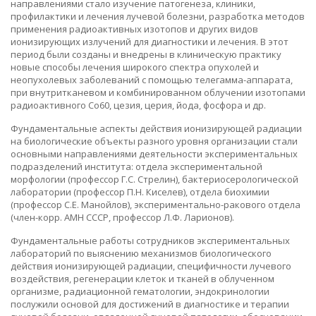
направлениями стало изучение патогенеза, клиники,
профилактики и лечения лучевой болезни, разработка методов
применения радиоактивных изотопов и других видов
ионизирующих излучений для диагностики и лечения. В этот
период были созданы и внедрены в клиническую практику
новые способы лечения широкого спектра опухолей и
неопухолевых заболеваний с помощью телегамма-аппарата,
при внутритканевом и комбинированном облучении изотопами
радиоактивного Со60, цезия, церия, йода, фосфора и др.
Фундаментальные аспекты действия ионизирующей радиации
на биологические объекты разного уровня организации стали
основными направлениями деятельности экспериментальных
подразделений института: отдела экспериментальной
морфологии (профессор Г.С. Стрелин), бактериосерологической
лаборатории (профессор П.Н. Киселев), отдела биохимии
(профессор С.Е. Манойлов), экспериментально-ракового отдела
(член-корр. АМН СССР, профессор Л.Ф. Ларионов).
Фундаментальные работы сотрудников экспериментальных
лабораторий по выяснению механизмов биологического
действия ионизирующей радиации, специфичности лучевого
воздействия, регенерации клеток и тканей в облученном
организме, радиационной гематологии, эндокринологии
послужили основой для достижений в диагностике и терапии