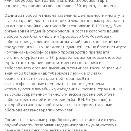
РАН, профессор Д.А. Гранов, к.м.н. Ф.К. Жеребцов и др. К
настоящему времени сделано более 150 пересадок печени.
Одним из приоритетных направлений деятельности института
стало создание диагностических и лекарственных препаратов
на основе новейших методов биотехнологии. В 1990 году был
организован отдел биотехнологии, в состав которого вошли
лаборатория биотехнологии (профессор О.А. Розенберг),
лаборатория доклинических испытаний биотехнологических
продуктов (д.м.н. В.А. Волчков). В дальнейшем на базе института
компании «Биосурф» создано производство препарата
легочного сурфактанта БЛ, разрабатываются новые способы
сурфактант-терапии при критических состояниях и
заболеваниях органов дыхания, в том числе такой социально
значимой болезни как туберкулез легких в случаях
резистентности к стандартной терапии. Эти
высокоэффективные препараты в настоящее время
используются в лечебных учреждениях России и стран СНГ. На
высоком современном технологическом уровне работает
лаборатория генной инженерии (д.б.н. В.И. Евтушенко), в
которой активно разрабатываются экспериментальные
обоснования генотерапии опухолей.
Совместные научные разработки ученых клиники и отдела
радиобиологии позволяли модернизировать диагностику и
лечение ряда онкологических заболеваний.