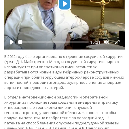
Play
Seek
Current
15:21
time
Play
Toggle
Toggle
Mute
Fullsc
В 2012 году было организовано отделение сосудистой хирургии
(д.м.н. Д.Н. Майстренко). Методы сосудистой хирургии широко
используются при оперативных вмешательствах:
разрабатываются новые виды гибридных реконструктивных
операций при облитерирующем атеросклерозе сосудов нижних
конечностей, проводится эндоваскулярное лечение аневризм
аорты и подвздошных артерий.
В отделе интервенционной радиологии и оперативной
хирургии за последние годы созданы и внедрены в практику
инновационные технологии лечения опухолей
гепатопанкреатодуоденальной области. На новые способы
получены патенты на изобретение за последний год – 3
патента на способ лечения опухолей поджелудочной железы
(член-корр. РАН, д.м.н. Д.А. Гранов, д.м.н. А.В. Павловский).