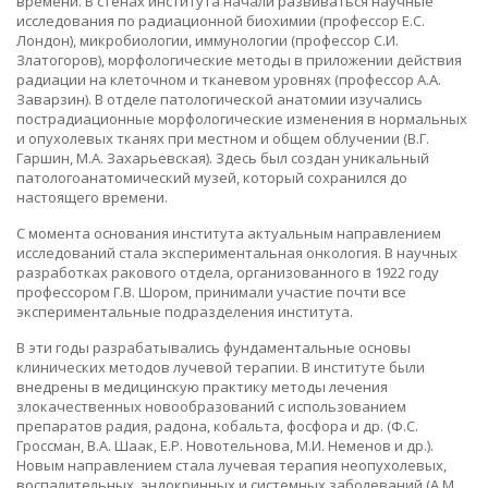
времени. В стенах института начали развиваться научные
исследования по радиационной биохимии (профессор Е.С.
Лондон), микробиологии, иммунологии (профессор С.И.
Златогоров), морфологические методы в приложении действия
радиации на клеточном и тканевом уровнях (профессор А.А.
Заварзин). В отделе патологической анатомии изучались
пострадиационные морфологические изменения в нормальных
и опухолевых тканях при местном и общем облучении (В.Г.
Гаршин, М.А. Захарьевская). Здесь был создан уникальный
патологоанатомический музей, который сохранился до
настоящего времени.
С момента основания института актуальным направлением
исследований стала экспериментальная онкология. В научных
разработках ракового отдела, организованного в 1922 году
профессором Г.В. Шором, принимали участие почти все
экспериментальные подразделения института.
В эти годы разрабатывались фундаментальные основы
клинических методов лучевой терапии. В институте были
внедрены в медицинскую практику методы лечения
злокачественных новообразований с использованием
препаратов радия, радона, кобальта, фосфора и др. (Ф.С.
Гроссман, В.А. Шаак, Е.Р. Новотельнова, М.И. Неменов и др.).
Новым направлением стала лучевая терапия неопухолевых,
воспалительных, эндокринных и системных заболеваний (А.М.