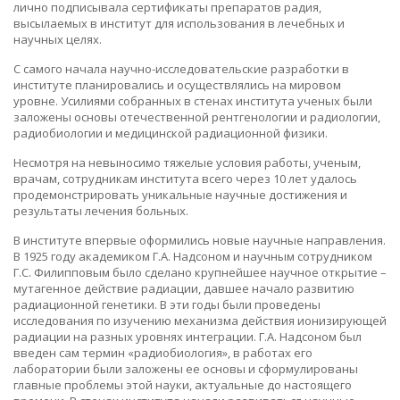
лично подписывала сертификаты препаратов радия,
высылаемых в институт для использования в лечебных и
научных целях.
С самого начала научно-исследовательские разработки в
институте планировались и осуществлялись на мировом
уровне. Усилиями собранных в стенах института ученых были
заложены основы отечественной рентгенологии и радиологии,
радиобиологии и медицинской радиационной физики.
Несмотря на невыносимо тяжелые условия работы, ученым,
врачам, сотрудникам института всего через 10 лет удалось
продемонстрировать уникальные научные достижения и
результаты лечения больных.
В институте впервые оформились новые научные направления.
В 1925 году академиком Г.А. Надсоном и научным сотрудником
Г.С. Филипповым было сделано крупнейшее научное открытие –
мутагенное действие радиации, давшее начало развитию
радиационной генетики. В эти годы были проведены
исследования по изучению механизма действия ионизирующей
радиации на разных уровнях интеграции. Г.А. Надсоном был
введен сам термин «радиобиология», в работах его
лаборатории были заложены ее основы и сформулированы
главные проблемы этой науки, актуальные до настоящего