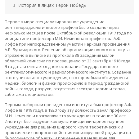
История в лицах. Герои Победы
Первое в мире специализированное учреждение
рентгенорадиологического профиля было создано через
несколько месяцев после Октябрьской революции 1917 года по
инициативе профессора М.И. Неменова и профессора А.Ф.
Иоффе при непосредственном участии Наркома просвещения
А.В. Луначарского. Решение об организации нового института
отражено в выписке из протокола 38 заседания малой
областной комиссии по просвещению от 23 сентября 1918 года.
Эта дата и считается днем основания Государственного
рентгенологического и радиологического института. Создание
этого уникального учреждения, в котором были объединены
медики, биологи и физики происходило в период гражданской
войны, голода, разрухи, отсутствия электроэнергии и тепла,
саботажа специалистов.
Первым выборным президентом института был профессор А.Ф.
Иоффе (в 1919 году), в 1920 году эту должность занял профессор
М.И. Неменов и возглавлял это учреждения в течение 30 лет.
Институт был задуман как мультидисциплинарное научное
учреждение для решения широкого круга теоретических и
практических вопросов действия ионизирующей радиации на
биологические объекты и применения в медицине для