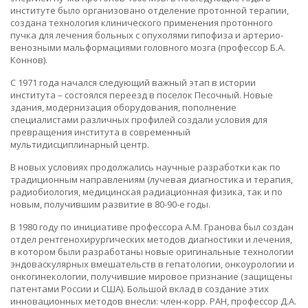
институте было организовано отделение протонной терапии,
создана технология клинического применения протонного
пучка для лечения больных с опухолями гипофиза и артерио-
венозными мальформациями головного мозга (профессор Б.А.
Коннов).
С 1971 года начался следующий важный этап в истории
института – состоялся переезд в поселок Песочный. Новые
здания, модернизация оборудования, пополнение
специалистами различных профилей создали условия для
превращения института в современный
мультидисциплинарный центр.
В новых условиях продолжались научные разработки как по
традиционным направлениям (лучевая диагностика и терапия,
радиобиология, медицинская радиационная физика, так и по
новым, получившим развитие в 80-90-е годы.
В 1980 году по инициативе профессора А.М. Гранова был создан
отдел рентгенохирургических методов диагностики и лечения,
в котором были разработаны новые оригинальные технологии
эндоваскулярных вмешательств в гепатологии, онкоурологии и
онкогинекологии, получившие мировое признание (защищены
патентами России и США). Большой вклад в создание этих
инновационных методов внесли: член-корр. РАН, профессор Д.А.