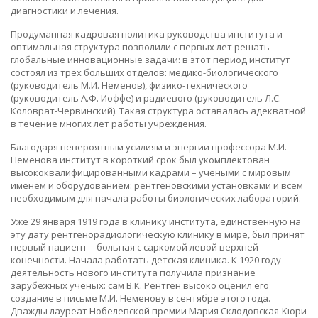
диагностики и лечения.
Продуманная кадровая политика руководства института и
оптимальная структура позволили с первых лет решать
глобальные инновационные задачи: в этот период институт
состоял из трех больших отделов: медико-биологического
(руководитель М.И. Неменов), физико-технического
(руководитель А.Ф. Иоффе) и радиевого (руководитель Л.С.
Коловрат-Червинский). Такая структура оставалась адекватной
в течение многих лет работы учреждения.
Благодаря невероятным усилиям и энергии профессора М.И.
Неменова институт в короткий срок был укомплектован
высококвалифицированными кадрами – учеными с мировым
именем и оборудованием: рентгеновскими установками и всем
необходимым для начала работы биологических лабораторий.
Уже 29 января 1919 года в клинику института, единственную на
эту дату рентгенорадиологическую клинику в мире, был принят
первый пациент – больная с саркомой левой верхней
конечности. Начала работать детская клиника. К 1920 году
деятельность нового института получила признание
зарубежных ученых: сам В.К. Рентген высоко оценил его
создание в письме М.И. Неменову в сентябре этого года.
Дважды лауреат Нобелевской премии Мария Склодовская-Кюри