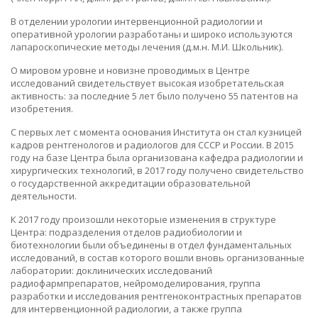
В отделении урологии интервенционной радиологии и
оперативной урологии разработаны и широко используются
лапароскопические методы лечения (д.м.н. М.И. Школьник).
О мировом уровне и новизне проводимых в Центре
исследований свидетельствует высокая изобретательская
активность: за последние 5 лет было получено 55 патентов на
изобретения.
С первых лет с момента основания Института он стал кузницей
кадров рентгенологов и радиологов для СССР и России. В 2015
году на базе Центра была организована кафедра радиологии и
хирургических технологий, в 2017 году получено свидетельство
о государственной аккредитации образовательной
деятельности.
К 2017 году произошли некоторые изменения в структуре
Центра: подразделения отделов радиобиологии и
биотехнологии были объединены в отдел фундаментальных
исследований, в состав которого вошли вновь организованные
лаборатории: доклинических исследований
радиофармпрепаратов, нейромоделирования, группа
разработки и исследования рентгеноконтрастных препаратов
для интервенционной радиологии, а также группа