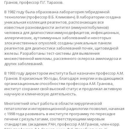
Гранов, профессор П.Г. Таразов.
В 1982 году была образована лаборатория гибридомной
технологии (профессор В.Б. Климович). В лаборатории создана
уникальная коллекция реагентов, распознающих все
известные разновидности антител (иммуноглобулинов)
человека для диагностики иммунодефицитов, инфекционных,
аллергических, аутоиммунных заболеваний и некоторых
злокачественных опухолей; созданы уникальные панели
реагентов для диагностики заболеваний почек, щитовидной
железы. Разработаны тест-системы для выявления
множественной миеломы, рассеянного склероза амилоидоза и
других заболеваний.
В 1993 году директором института был назначен профессор А.М.
Гранов. В кризисные 90-годы, благодаря энергии и выдающимся
организационным способностям профессора А.М. Гранова,
институт сохранил свой высокий статус и продолжал активную
научную и клиническую деятельность.
Многолетний опыт работы в области хирургической
гепатологии и интервенционной радиологии позволил, начиная
с 1998 года развивать в институте программу по пересадке
печени с результатами, соответствующими мировым
стандартам. (академик РАН, профессор А.М.Гранов, член-корр.