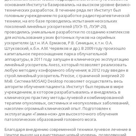
основания Института базировались на высоком уровне физико-
технических разработок. В течение ряда лет Институт был
головным учреждением по разработке радиотерапевтической
техники, на его базе проводились испытания нескольких
поколений линейных ускорителей (ЛУЭ-15, ЛУЭР-20),
проводились уникальные разработки по созданию комплексов
для использования узких фотонных пучков на серийных
ускорителях (д.т.н. И.А. Ермаков, Р.В. Синицын, к.т.н. О.А.
Штуковский, к.б.н. А.М. Червяков и др.). В 2009 году произошло
капитальное переоснащение парка облучательной
аппаратуры, в 2011 году запущен в клиническую эксплуатацию
линейный ускоритель Axess, который позволяет реализовать
любую методику конформного облучения; в 2012 году введен в
строй линейный ускоритель Precise, c граничной энергией 20
МэВ. Система MOSAIQ Desktop позволяет осуществлять весь
алгоритм облучения пациента. Институт был первым в мире
учреждением, в котором разрабатывались и внедрялись в
клиническую практику методы лучевой и комбинированной
терапии опухолевых, системных и неопухолевых заболеваний,
накоплен огромный клинический опыт. Подготовлен к
эксплуатации «Гамма-нож» для высокоточного облучения
патологических образований головного мозга.
Благодаря внедрению современной техники лучевое лечение в
Центре вышло на качественно новый уровень, позволяющий