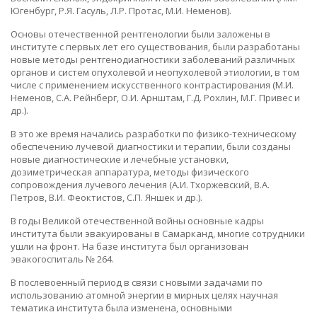
Югенбург, Р.Я. Гасуль, Л.Р. Протас, М.И. Неменов).
Основы отечественной рентгенологии были заложены в
институте с первых лет его существования, были разработаны
новые методы рентгенодиагностики заболеваний различных
органов и систем опухолевой и неопухолевой этиологии, в том
числе с применением искусственного контрастирования (М.И.
Неменов, С.А. Рейнберг, О.И. Арнштам, Г.Д. Рохлин, М.Г. Привес и
др.).
В это же время начались разработки по физико-техническому
обеспечению лучевой диагностики и терапии, были созданы
новые диагностические и лечебные установки,
дозиметрическая аппаратура, методы физического
сопровождения лучевого лечения (А.И. Тхоржевский, В.А.
Петров, В.И. Феоктистов, С.П. Яншек и др.).
В годы Великой отечественной войны основные кадры
института были эвакуированы в Самарканд, многие сотрудники
ушли на фронт. На базе института был организован
эвакогоспиталь № 264.
В послевоенный период в связи с новыми задачами по
использованию атомной энергии в мирных целях научная
тематика института была изменена, основными