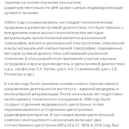
терапии на основе изучения показателя
радиочувствительности ДНК крови с целью индивидуализации
лучевого лечения.
2000-е годы ознаменовались настоящим технологическим
прорывом в развитии лучевой диагностики, что было связано с
внедрением новых высокотехнологических методов
визуализации: высокопольной магнитно-резонансной
томографии, магнитно-резонансной спектроскопии, спиральной
и мультиспиральной компьютерной томографии, современных
методов лучевой диагностики заболеваний различной
этиологии. В этих разработках принимали участие научные
сотрудники и врачи (руководитель отдела лучевой диагностики
з.д.н., профессор Л.А. Тютин, д.м.н. А.А. Станжевский, д.м.н. Е.В.
Розенгауз и др.).
В эти же годы были заложены основы нового перспективного
направления деятельности института – ядерной медицины и
молекулярной визуализации. После нескольких лет подготовки
необходимого технического оснащения в 1998 году было
создано отделение медицинского циклотрона, позже
переименованного в Отделение циклотронных
радиофармпрепаратов. В настоящее время циклотронный
комплекс многоцелевого назначения включает два
отечественных циклотрона (МГЦ-20 и СС 18/9), в 2016 году был