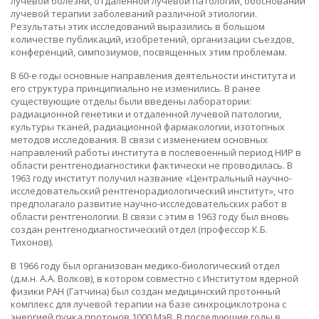
лучевой болезни, отдаленной лучевой патологии, обосновании
лучевой терапии заболеваний различной этиологии.
Результаты этих исследований выразились в большом
количестве публикаций, изобретений, организации съездов,
конференций, симпозиумов, посвященных этим проблемам.
В 60-е годы основные направления деятельности института и
его структура принципиально не изменились. В ранее
существующие отделы были введены лаборатории:
радиационной генетики и отдаленной лучевой патологии,
культуры тканей, радиационной фармакологии, изотопных
методов исследования. В связи с изменением основных
направлений работы института в послевоенный период НИР в
области рентгенодиагностики фактически не проводилась. В
1963 году институт получил название «Центральный научно-
исследовательский рентгенорадиологический институт», что
предполагало развитие научно-исследовательских работ в
области рентгенологии. В связи с этим в 1963 году был вновь
создан рентгенодиагностический отдел (профессор К.Б.
Тихонов).
В 1966 году был организован медико-биологический отдел
(д.м.н. А.А. Волков), в котором совместно с Институтом ядерной
физики РАН (Гатчина) был создан медицинский протонный
комплекс для лучевой терапии на базе синхроциклотрона с
энергией пучка протонов 1000 МэВ. В последующие годы в