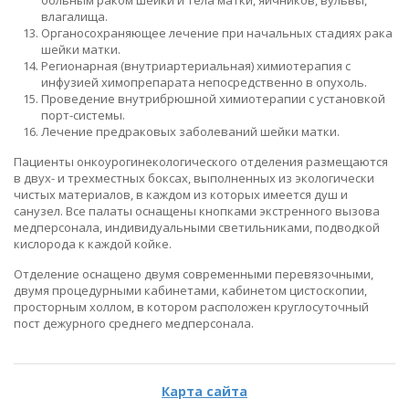
влагалища.
Органосохраняющее лечение при начальных стадиях рака
шейки матки.
Регионарная (внутриартериальная) химиотерапия с
инфузией химопрепарата непосредственно в опухоль.
Проведение внутрибрюшной химиотерапии с установкой
порт-системы.
Лечение предраковых заболеваний шейки матки.
Пациенты онкоурогинекологического отделения размещаются
в двух- и трехместных боксах, выполненных из экологически
чистых материалов, в каждом из которых имеется душ и
санузел. Все палаты оснащены кнопками экстренного вызова
медперсонала, индивидуальными светильниками, подводкой
кислорода к каждой койке.
Отделение оснащено двумя современными перевязочными,
двумя процедурными кабинетами, кабинетом цистоскопии,
просторным холлом, в котором расположен круглосуточный
пост дежурного среднего медперсонала.
Карта сайта