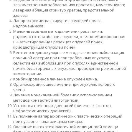
злокачественных заболеваниях простаты, мочеточников;
лазерная аблация стриктур уретры, предстательной
железы.
Лапароскопическая хирургия опухолей почек,
надпочечников.
Малоинвазивные методы лечения рака почки:
радиочастотная аблация опухоли, в т.ч. комбинированная
РЧ-ассистированная резекция опухолей почек,
криодеструкция опухолей почек.
Рентгеноэндоваскулярные методы лечения: эмболизация
почечной артерии при неоперабельных опухолях;
селективная эмболизация при опухолях единственной
почки, билатеральных опухолях; проведение регионарной
химиотерапии.
Комбинированное лечение опухолей яичка.
Органосохраняющее лечение при опухолях полового
члена.
Лечение мочекаменной болезни с использованием
методов контактной литотрипсии.
Установка почечных дренажей (почечных стентов,
нефростомических дренажей).
Выполнение лапараскопических пластических операций
при пузырно – влагалищных свищах.
Оказание высокотехнологичной медицинской помощи
больным раком шейки и тела матки, яичников, вульвы,