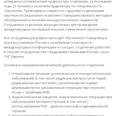
аспиранты и клинические ординаторы отделения, за последние
годы 23 человека окончили ординатуру по специальности
«Урология». Проводимые совместно с другими отделениями
научные исследования позволяют совершенствовать методики
обследования и лечения онкоурологических пациентов.
Сотрудники отделения аккредитованы для проведения
международных исследовательских клинических протоколов.
Все сотрудники регулярно проходят обучение и стажировку в
крупных клиниках России и за рубежом, участвуют в
международных конференциях и съездах. Отделение работает
в тесном сотрудничестве с ведущими клиниками России, стран
СНГ, Европы.
Основные направления лечебной деятельности отделения:
Оперативное лечение урологических и онкоурологических
заболеваний, в том числе радикальная простатэктомия;
радикальная цистэктомия с различными методами
деривации мочи; расширенные операции при опухолях
почек с тромбами НПВ.
Эндоскопическая хирургия: эндоскопические операции при
заболеваниях мочевого пузыря, в том числе с
использованием PDD – диагностики и фотодинамической
терапии.
Эндоскопические операции при доброкачественных и