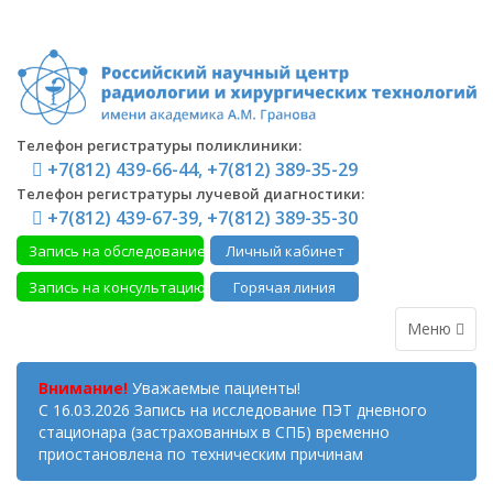
Телефон регистратуры поликлиники:
+7(812) 439-66-44, +7(812) 389-35-29
Телефон регистратуры лучевой диагностики:
+7(812) 439-67-39, +7(812) 389-35-30
Запись на обследование
Личный кабинет
Запись на консультацию
Горячая линия
Меню
Внимание!
Уважаемые пациенты!
С 16.03.2026 Запись на исследование ПЭТ дневного
стационара (застрахованных в СПБ) временно
приостановлена по техническим причинам