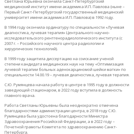
Светлана Юрьевна окончила Санкт-Петербургский
медицинский институт имени академика И.П. Павлова (ныне –
Первый Санкт-Петербургский государственный медицинский
университет имени академика И.П. Павлова) в 1992 году.
В 1994 году окончила ординатуру по специальности «Лучевая
диагностика, лучевая терапия» Центрального научно-
исследовательского рентгенорадиологического института (с
2007 г. – Российского научного центра радиологии и
хирургических технологий).
В 1999 году защитила диссертацию на соискание ученой
степени кандидата медицинских наук на тему «Оптимизация
лучевой терапии больных аденокарциномой шейки матки» по
специальности 14.00.19 – лучевая диагностика, лучевая терапия.
С.Ю. Румянцева начала работу в центре в 1995 году в должности
заведующей стационаром, в 2022 году вступила в должность
главного врача.
Работа Светланы Юрьевны была неоднократно отмечена
благодарностями администрации центра, в 2018 году С.Ю.
Румянцева была удостоена благодарности Министра
Здравоохранения Российской Федерации, а в 2022 году –
Почетной грамоты Комитета по здравоохранению Санкт-
Петербурга.