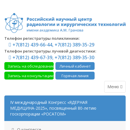
Телефон регистратуры поликлиники:
+7(812) 439-66-44, +7(812) 389-35-29
Телефон регистратуры лучевой диагностики:
+7(812) 439-67-39, +7(812) 389-35-30
Запись на обследование
Личный кабинет
Запись на консультацию
Горячая линия
Меню
IV международный Конгресс «ЯДЕРНАЯ
МЕДИЦИНА-2025», посвященный 80-летию
госкорпорации «РОСАТОМ»
О конгрессе