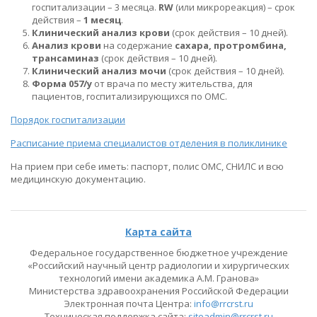
госпитализации – 3 месяца.
RW
(или микрореакция) – срок
действия –
1 месяц
.
Клинический анализ крови
(срок действия – 10 дней).
Анализ крови
на содержание
сахара, протромбина,
трансаминаз
(срок действия – 10 дней).
Клинический анализ мочи
(срок действия – 10 дней).
Форма 057/у
от врача по месту жительства, для
пациентов, госпитализирующихся по ОМС.
Порядок госпитализации
Расписание приема специалистов отделения в поликлинике
На прием при себе иметь: паспорт, полис ОМС, СНИЛС и всю
медицинскую документацию.
Карта сайта
Федеральное государственное бюджетное учреждение
«Российский научный центр радиологии и хирургических
технологий имени академика А.М. Гранова»
Министерства здравоохранения Российской Федерации
Электронная почта Центра:
info@rrcrst.ru
Техническая поддержка сайта:
siteadmin@rrcrst.ru