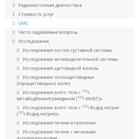
Радиоизотопная диагностика
Стоимость услуг
ОМС
Часто задаваемые вопросы
Исследования
Исследования костно-суставной системы
Исследование мочевыделительной системы
Исследования щитовидной железы
Исследование околощитовидных
(паращитовидных) желез
123
Исследования всего тела с
I-
123
метайодбензилгуанидином (
I-МИБГ)».
123
Исследованиe всего тела с
I-йодид натрия
123
(
I-йодид натрия)».
Исследования печени и селезенки
Исследование печени с мечеными
аутоэритроцитами